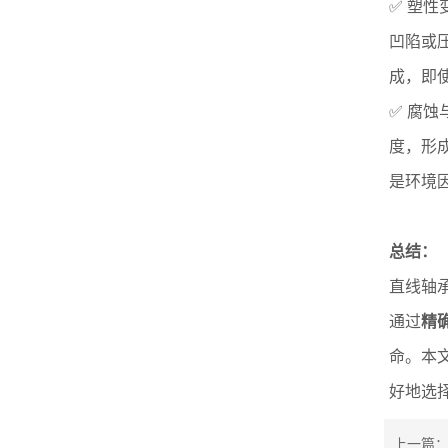
✅ 塑性
凹陷或
成，即
✅ 腐
度，形
是环境
总结：
直线轴
通过
精
命。本
好地选
上一篇