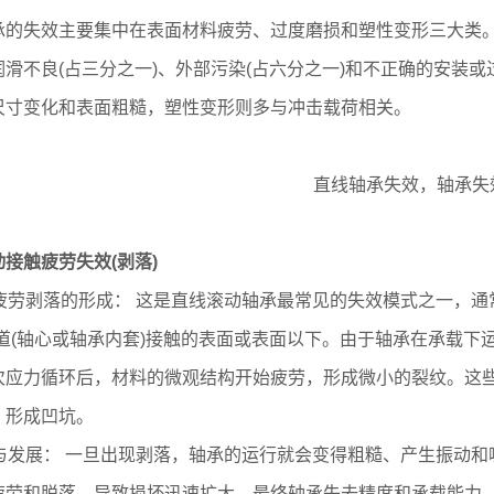
承的失效主要集中在表面材料疲劳、过度磨损和塑性变形三大类
润滑不良(占三分之一)、外部污染(占六分之一)和不正确的安装
尺寸变化和表面粗糙，塑性变形则多与冲击载荷相关。
接触疲劳失效(剥落)
疲劳剥落的形成： 这是直线滚动轴承最常见的失效模式之一，通常被称为剥
滚道(轴心或轴承内套)接触的表面或表面以下。由于轴承在承载
次应力循环后，材料的微观结构开始疲劳，形成微小的裂纹。这
，形成凹坑。
果与发展： 一旦出现剥落，轴承的运行就会变得粗糙、产生振动
疲劳和脱落，导致损坏迅速扩大，最终轴承失去精度和承载能力