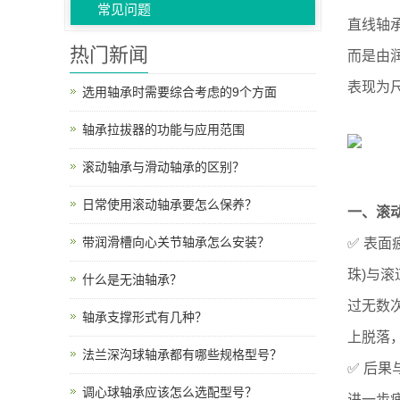
常见问题
直线轴
热门新闻
而是由
表现为
选用轴承时需要综合考虑的9个方面
轴承拉拔器的功能与应用范围
滚动轴承与滑动轴承的区别？
日常使用滚动轴承要怎么保养？
一、滚动
带润滑槽向心关节轴承怎么安装？
✅ 表面
珠)与
什么是无油轴承？
过无数
轴承支撑形式有几种？
上脱落
法兰深沟球轴承都有哪些规格型号？
✅ 后
调心球轴承应该怎么选配型号？
进一步