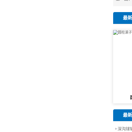
最
最
深沟球