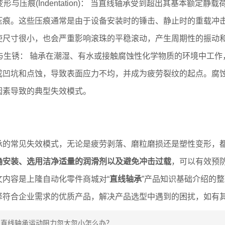
变形与压痕(Indentation)： 当直线轴承受到超出其基本额
压痕。这些压痕通常是由于设备安装时的锤击、静止时的重载冲
使尺寸很小，也会严重影响滚珠的平稳滚动，产生周期性的振动
蚀与生锈： 轴承在潮湿、有水或接触腐蚀性化学物质的环境中工
成凹坑和点蚀，导致表面应力不均，并成为疲劳裂纹的起点。腐
因素导致的典型失效模式。
承的常见失效模式，无论是疲劳剥落、磨粒磨损还是塑性变形，
确安装、选用洁净适量的润滑剂以及避免冲击过载
，可以有效预
文内容是上隆自动化零件商城对“
直线轴承
”产品知识基础介绍的
择符合企业需求的优质产品，解决产品选型中遇到的困扰，如有
：
直线轴承运动阻力忽大忽小怎么办？