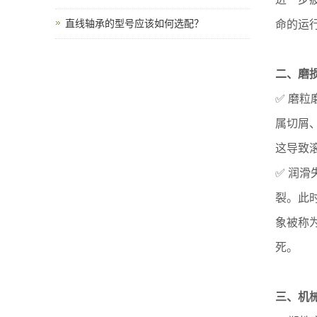
直线轴承的型号应该如何选配？
命的运
二、磨
✅ 磨粒
属切屑
这导致
✅ 润滑
裂。此
象被称
死。
三、机