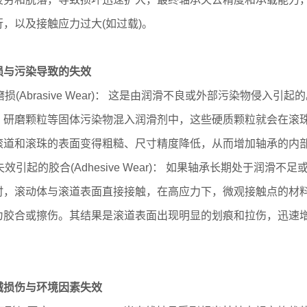
行，以及接触应力过大(如过载)。
损与污染导致的失效
磨损(Abrasive Wear)： 这是由润滑不良或外部污染物侵
、研磨颗粒等固体污染物混入润滑剂中，这些硬质颗粒就会在滚
滚道和滚珠的表面变得粗糙、尺寸精度降低，从而增加轴承的内
失效引起的胶合(Adhesive Wear)： 如果轴承长期处于润
时，滚动体与滚道表面直接接触，在高应力下，微观接触点的材
为胶合或擦伤。其结果是滚道表面出现明显的划痕和拉伤，迅速
械损伤与环境因素失效