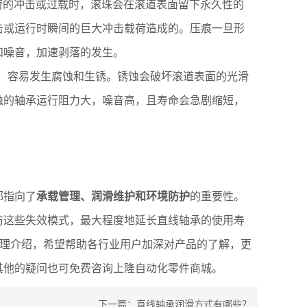
定静载荷的冲击或过载时，滚珠会在滚道表面留下永久性的
击或运行时瞬间的巨大冲击载荷造成的。压痕一旦形
和噪音，加速剥落的发生。
作，容易发生腐蚀和生锈。锈蚀会破坏滚道表面的光滑
蚀的轴承运行阻力大，噪音高，且寿命会急剧缩短，
都指向了
承载管理、润滑维护和环境防护
的重要性。
防这些失效模式，最大程度地延长直线轴承的使用寿
整理介绍，希望帮助各行业用户加深对产品的了解，更
其他的疑问也可免费咨询上隆自动化零件商城。
下一篇：
直线轴承润滑方式有哪些？