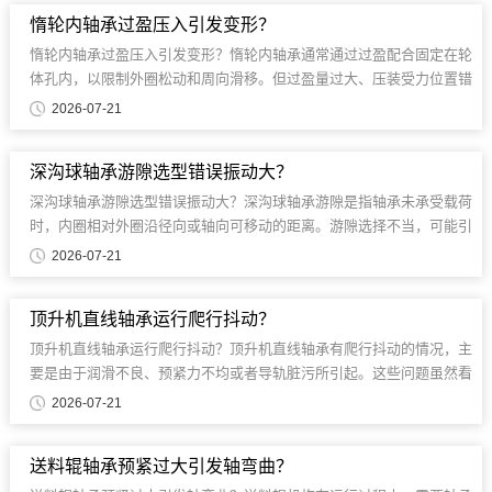
惰轮内轴承过盈压入引发变形？
惰轮内轴承过盈压入引发变形？惰轮内轴承通常通过过盈配合固定在轮
体孔内，以限制外圈松动和周向滑移。但过盈量过大、压装受力位置错
误、轮体壁厚不足或孔径尺寸偏差，可能使轴承外......
2026-07-21
深沟球轴承游隙选型错误振动大？
深沟球轴承游隙选型错误振动大？深沟球轴承游隙是指轴承未承受载荷
时，内圈相对外圈沿径向或轴向可移动的距离。游隙选择不当，可能引
起设备振动、噪声、温升及旋转精度下降。...
2026-07-21
顶升机直线轴承运行爬行抖动？
顶升机直线轴承运行爬行抖动？顶升机直线轴承有爬行抖动的情况，主
要是由于润滑不良、预紧力不均或者导轨脏污所引起。这些问题虽然看
起来很简单，但是涉及到很多相关的因素......
2026-07-21
送料辊轴承预紧过大引发轴弯曲？