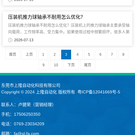
压装机推力球轴承不耐用怎么优化？
压装机推力球轴承不耐用怎么优化？压装机上的推力球轴承主要承受轴
向载荷，工作频率高、受力集中。如果使用过程中频繁损坏，很多人第
一反应是更换更高等级的轴承......
2026-07-13
首页
上页
1
2
3
4
5
6
7
8
9
10
下页
尾页
东莞市上隆自动化科技有限公司
Copyright © 2024
上隆自动化
版权所有
粤ICP备12041669号-5
联系人：卢健荣（营销经理）
手机：17506250350
电话：0769-23034209
邮箱：fa@sl-fa.com