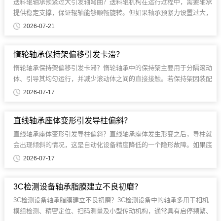
送料辊轴承预紧过大引发轴弯曲？送料辊机构在运行过程中，需要轴承
提供稳定支撑，保证辊轴能够顺畅旋转。但如果轴承预紧力设置过大，
会让内部滚动体长期处于较高受力状态......
2026-07-21
惰轮轴承保持架偏移引发卡滞？
惰轮轴承保持架偏移引发卡滞？惰轮轴承中的保持架主要用于分隔滚动
体、引导其均匀运行，并减少滚动体之间的直接接触。若保持架因装配
冲击、润滑不良、异物进入、转速过高或......
2026-07-17
直线轴承座体变形引发导柱偏斜？
直线轴承座体变形引发导柱偏斜？直线轴承座体发生形变之后，导柱就
会出现倾斜的情况，这是自动化设备精度降低的一个隐形故障。如果底
座的材料选择不正确、安装时留下......
2026-07-17
3C检测设备轴承脂膜建立不良初磨？
3C检测设备轴承脂膜建立不良初磨？3C检测设备中的轴承多用于相机
模组检测、精密定位、扫码测量及小型传动机构，通常具有启停频繁、