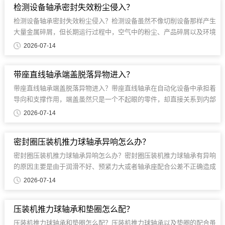
检测设备轴承密封失效粉尘侵入？
检测设备轴承密封失效粉尘侵入？检测设备虽然不像切削设备那样产生
大量金属碎屑，但长期运行过程中，空气中的粉尘、产品碎屑以及环境
颗粒仍......
2026-07-14
带座直线轴承端盖脱落异物进入？
带座直线轴承端盖脱落异物进入？带座直线轴承在自动化设备中承担着
导向和支撑作用，端盖虽然只是一个不起眼的零件，却直接关系到内部
滚珠和润滑系统的保护。...
2026-07-14
密封圈压装机推力球轴承异响怎么办？
密封圈压装机推力球轴承异响怎么办？密封圈压装机推力球轴承有异响
的原因主要是由于润滑不好、预紧力大或者轴承座配合公差不正确造成
的。异响不但会降低生产节拍......
2026-07-14
压装机推力球轴承和垫圈怎么配？
压装机推力球轴承和垫圈怎么配？压装机推力球轴承以及垫圈的配合虽