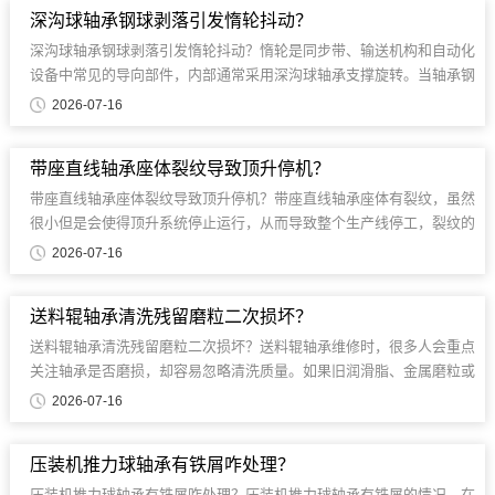
深沟球轴承钢球剥落引发惰轮抖动？
深沟球轴承钢球剥落引发惰轮抖动？惰轮是同步带、输送机构和自动化
设备中常见的导向部件，内部通常采用深沟球轴承支撑旋转。当轴承钢
球表面发生剥落后......
2026-07-16
带座直线轴承座体裂纹导致顶升停机？
带座直线轴承座体裂纹导致顶升停机？带座直线轴承座体有裂纹，虽然
很小但是会使得顶升系统停止运行，从而导致整个生产线停工，裂纹的
产生主要是由于疲劳载荷、安装误差和润滑不良等原因造成的。...
2026-07-16
送料辊轴承清洗残留磨粒二次损坏？
送料辊轴承清洗残留磨粒二次损坏？送料辊轴承维修时，很多人会重点
关注轴承是否磨损，却容易忽略清洗质量。如果旧润滑脂、金属磨粒或
细小杂质没有彻底清除，重新装配后......
2026-07-16
压装机推力球轴承有铁屑咋处理？
压装机推力球轴承有铁屑咋处理？压装机推力球轴承有铁屑的情况，在