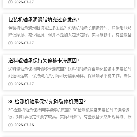
运行行程短、速度变化快和定位精度要求较高等特点。...
2026-07-17
包装机轴承润滑脂填充过多发热？
包装机轴承润滑脂填充过多发热？包装机轴承长期运行时，润滑脂能够
降低摩擦、减少磨损，但并不是加入越多越好。实际维修中，有些设备
出现轴承温度升高......
2026-07-17
送料辊轴承保持架偏移卡滞原因？
送料辊轴承保持架偏移卡滞原因？送料辊轴承在自动化设备中需要长时
间连续运转，保持架负责引导和分隔滚动体，保证轴承平稳工作。当保
持架发生偏移或变形时......
2026-07-17
3C检测机轴承保持架碎裂停机原因？
3C检测机轴承保持架碎裂停机原因？3C检测机通常需要长时间连续运
行，对轴承稳定性要求较高。实际维修中，有些设备突然出现异响、振
动加剧甚至无法转动......
2026-07-16