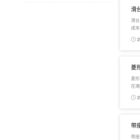
滑
滑台
成本。
2
菱
菱形
在潮
2
带
带座