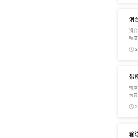
滑
滑台
精度
2
带
带座
为只
2
输