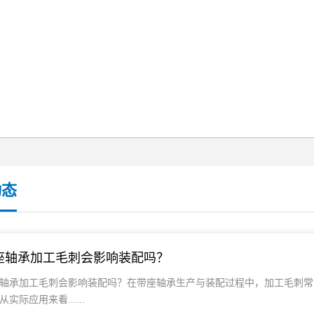
动态
座轴承加工毛刺会影响装配吗？
轴承加工毛刺会影响装配吗？在带座轴承生产与装配过程中，加工毛刺常
从实际应用来看......