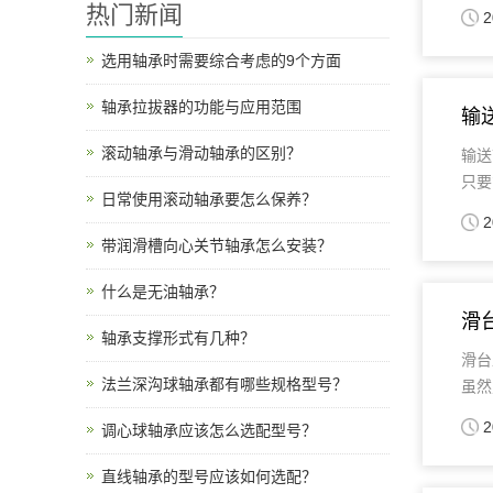
热门新闻
2
选用轴承时需要综合考虑的9个方面
轴承拉拔器的功能与应用范围
输
滚动轴承与滑动轴承的区别？
输送
只要
日常使用滚动轴承要怎么保养？
2
带润滑槽向心关节轴承怎么安装？
什么是无油轴承？
滑
轴承支撑形式有几种？
滑台
法兰深沟球轴承都有哪些规格型号？
虽然灵
2
调心球轴承应该怎么选配型号？
直线轴承的型号应该如何选配？