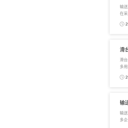
输送
在采
2
滑
滑台
多用
2
输
输送
多企