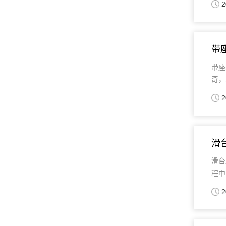
2
带
带座
奇，
2
滑
滑台
程中
2