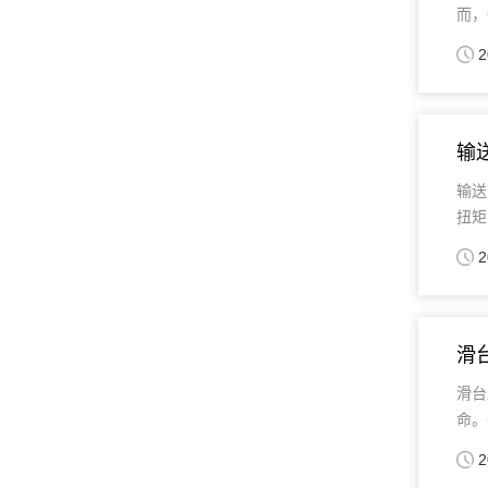
而，
2
输
输送
扭矩
2
滑
滑台
命。
2