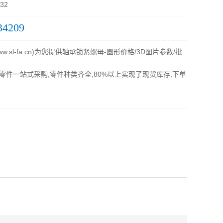
32
34209
.sl-fa.cn)为您提供轴承锁紧螺母-圆形价格/3D图片参数/批
零件一站式采购,零件种类齐全,80%以上实现了现货库存,下单