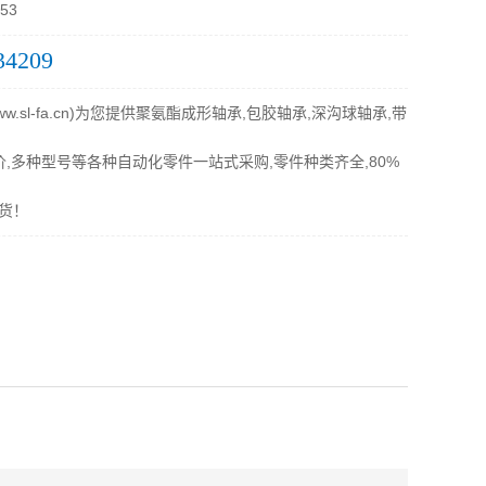
53
34209
.sl-fa.cn)为您提供聚氨酯成形轴承,包胶轴承,深沟球轴承,带
价,多种型号等各种自动化零件一站式采购,零件种类齐全,80%
货！