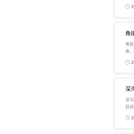
2
角
角接
角、
2
深
深沟
获得
2