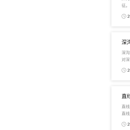
征。
2
深
深沟
对深
2
直
直线
直线
2