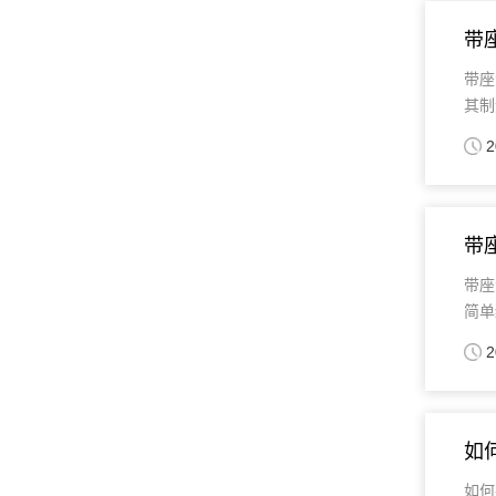
带
带座
其制
2
带
带座
简单
2
如
如何