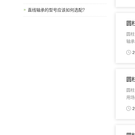
直线轴承的型号应该如何选配？
圆
圆柱
轴承
2
圆
圆柱
用场
2