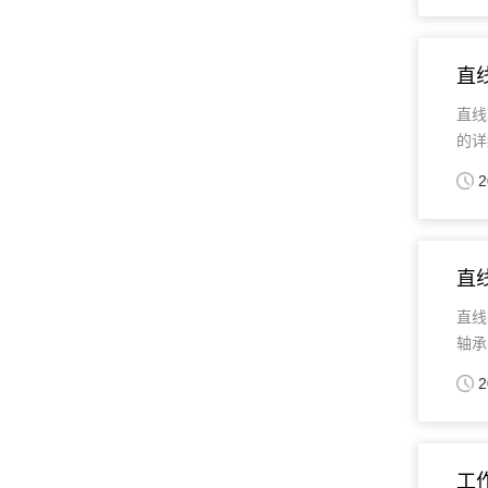
直
直线
的详细
2
直
直线
轴承
2
工