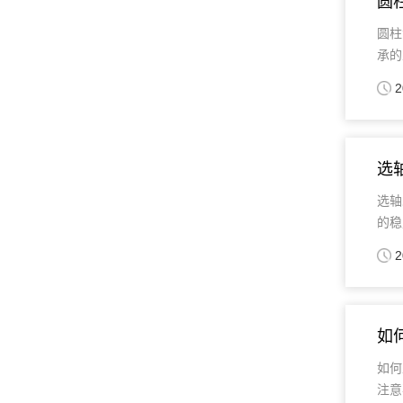
圆
圆柱
承的
2
选
选轴
的稳
2
如
如何
注意