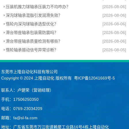
压装机推力球轴承压装力不均咋办？
[2026-08-06]
深沟球轴承混脂引发润滑失效？
[2026-08-06]
惰轮内深沟球轴承选型优化？
[2026-08-06]
滑台带座轴承包装需防震吗？
[2026-08-06]
滑台带座轴承质量检测有哪些？
[2026-08-06]
惰轮轴承振动信号异常诊断？
[2026-08-05]
东莞市上隆自动化科技有限公司
Copyright © 2024
上隆自动化
版权所有
粤ICP备12041669号-5
联系人：卢健荣（营销经理）
手机：17506250350
电话：0769-23034209
邮箱：fa@sl-fa.com
地址：广东省东莞市万江街道赖屋工业路16号4栋上隆自动化