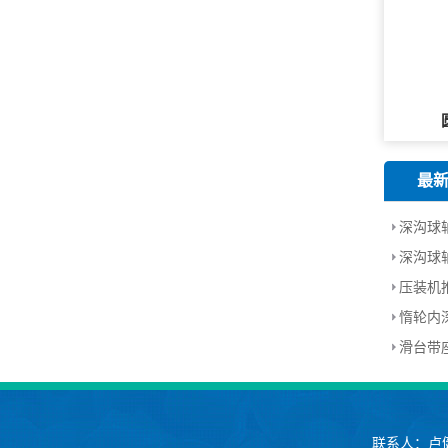
最
深沟球
深沟球
压装机
惰轮内
滑台带
联系人：卢