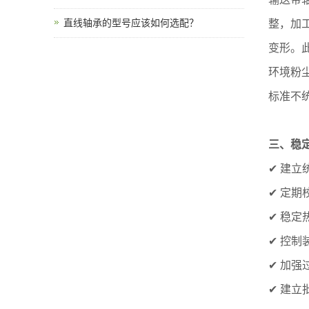
直线轴承的型号应该如何选配？
整，加
变形。
环境粉
标准不
三、稳
✔ 建
✔ 定
✔ 稳
✔ 控
✔ 加
✔ 建