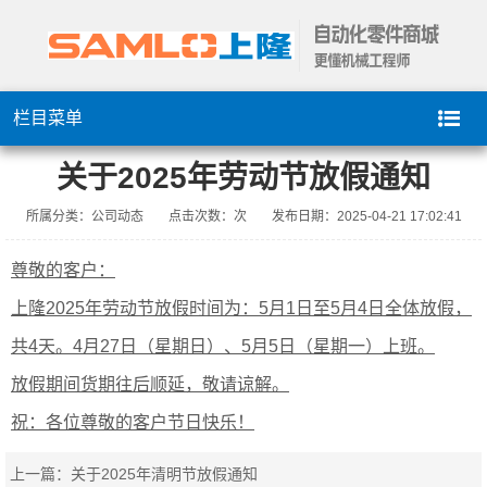
栏目菜单
关于2025年劳动节放假通知
所属分类：公司动态
点击次数：
次
发布日期：2025-04-21 17:02:41
尊敬的客户：
上隆2025年劳动节放假时间为：5月1日至5月4日全体放假，
共4天。4月27日（星期日）、5月5日（星期一）上班。
放假期间货期往后顺延，敬请谅解。
祝：各位尊敬的客户节日快乐！
上一篇：
关于2025年清明节放假通知